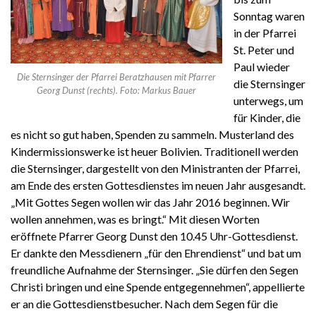
Sonntag waren
in der Pfarrei
St. Peter und
Paul wieder
Die Sternsinger der Pfarrei Beratzhausen mit Pfarrer
die Sternsinger
Georg Dunst (rechts). Foto: Markus Bauer
unterwegs, um
für Kinder, die
es nicht so gut haben, Spenden zu sammeln. Musterland des
Kindermissionswerke ist heuer Bolivien. Traditionell werden
die Sternsinger, dargestellt von den Ministranten der Pfarrei,
am Ende des ersten Gottesdienstes im neuen Jahr ausgesandt.
„Mit Gottes Segen wollen wir das Jahr 2016 beginnen. Wir
wollen annehmen, was es bringt.“ Mit diesen Worten
eröffnete Pfarrer Georg Dunst den 10.45 Uhr-Gottesdienst.
Er dankte den Messdienern „für den Ehrendienst“ und bat um
freundliche Aufnahme der Sternsinger. „Sie dürfen den Segen
Christi bringen und eine Spende entgegennehmen“, appellierte
er an die Gottesdienstbesucher. Nach dem Segen für die