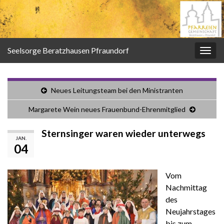
Seelsorge Beratzhausen Pfraundorf
Navi
umsc
Neues Leitungsteam bei den Ministranten
Margarete Wein neues Frauenbund-Ehrenmitglied
Sternsinger waren wieder unterwegs
JAN.
04
Vom
Nachmittag
des
Neujahrstages
bis zum