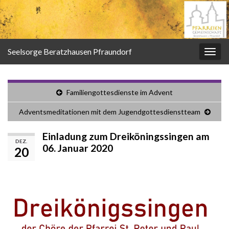
Seelsorge Beratzhausen Pfraundorf
Navi
umsc
Familiengottesdienste im Advent
Adventsmeditationen mit dem Jugendgottesdienstteam
Einladung zum Dreiköningssingen am
DEZ.
06. Januar 2020
20