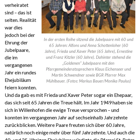
verheiratet
sind – das ist
selten. Realität
war dies
jedoch bei der
In der ersten Reihe sitzend die Jubelpaare mit 60 und
Ehrung der
65 Jahren: Alfons und Anna Schottenloher (60
Jubelpaare,
Jahre), Frieda und Xaver Peter (65 Jahre), Ernestine
die im
und Franz Kitzler (60 Jahre). Dahinter stehend die
„Goldenen“ Jubelpaare mit den
vergangenen
Pfarrgemeinderatssprechern Klaus Eichenseer und
Jahr ein rundes
Martin Schwendner sowie BGR Pfarrer Max
Ehejubiläum
Mühlbauer. (Fotos: Markus Bauer/Monika Paulus)
feiern konnten.
Und da gab es mit Frieda und Xaver Peter sogar ein Ehepaar,
das sich seit 65 Jahren die Treue hält. Im Jahr 1949 haben sie
sich in Willenhofen die ewige Treue versprochen – und
konnten im vergangenen Jahr auf sechseinhalb Jahrzehnte
zurückblicken. Weitere Paare freuten sich über 60 Jahre,
natürlich noch einige mehr über fünf Jahrzehnte. Und auch die
40- und 25-jährigen Ehejubilare würdigte die Pfarrei St. Peter