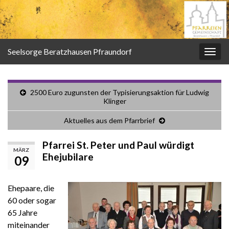
Seelsorge Beratzhausen Pfraundorf
Navi
umsc
2500 Euro zugunsten der Typisierungsaktion für Ludwig
Klinger
Aktuelles aus dem Pfarrbrief
Pfarrei St. Peter und Paul würdigt
MÄRZ
Ehejubilare
09
Ehepaare, die
60 oder sogar
65 Jahre
miteinander