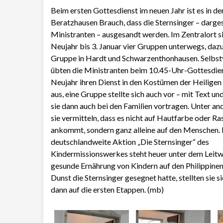
Beim ersten Gottesdienst im neuen Jahr ist es in de
Beratzhausen Brauch, dass die Sternsinger – darges
Ministranten – ausgesandt werden. Im Zentralort s
Neujahr bis 3. Januar vier Gruppen unterwegs, dazu
Gruppe in Hardt und Schwarzenthonhausen. Selbst
übten die Ministranten beim 10.45-Uhr-Gottesdie
Neujahr ihren Dienst in den Kostümen der Heiligen
aus, eine Gruppe stellte sich auch vor – mit Text un
sie dann auch bei den Familien vortragen. Unter a
sie vermitteln, dass es nicht auf Hautfarbe oder Ra
ankommt, sondern ganz alleine auf den Menschen. 
deutschlandweite Aktion „Die Sternsinger“ des
Kindermissionswerkes steht heuer unter dem Leitwor
gesunde Ernährung von Kindern auf den Philippin
Dunst die Sternsinger gesegnet hatte, stellten sie
dann auf die ersten Etappen. (mb)