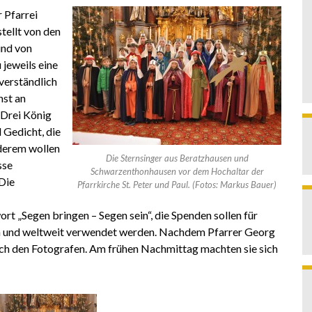
r Pfarrei
tellt von den
ind von
 jeweils eine
verständlich
nst an
 Drei König
d Gedicht, die
nderem wollen
Die Sternsinger aus Beratzhausen und
sse
Schwarzenthonhausen vor dem Hochaltar der
Die
Pfarrkirche St. Peter und Paul. (Fotos: Markus Bauer)
t „Segen bringen – Segen sein“, die Spenden sollen für
en und weltweit verwendet werden. Nachdem Pfarrer Georg
 sich den Fotografen. Am frühen Nachmittag machten sie sich