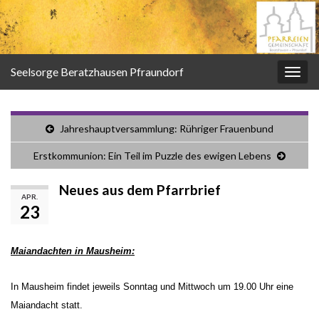
Seelsorge Beratzhausen Pfraundorf
Navi
umsc
Jahreshauptversammlung: Rühriger Frauenbund
Erstkommunion: Ein Teil im Puzzle des ewigen Lebens
Neues aus dem Pfarrbrief
APR.
23
Maiandachten in Mausheim:
In Mausheim findet jeweils Sonntag und Mittwoch um 19.00 Uhr eine
Maiandacht statt.