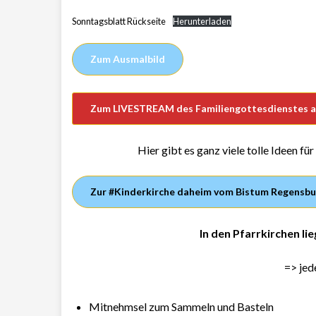
Sonntagsblatt Rückseite
Herunterladen
Zum Ausmalbild
Zum LIVESTREAM des Familiengottesdienstes a
Hier gibt es ganz viele tolle Ideen fü
Zur #Kinderkirche daheim vom Bistum Regensbu
In den Pfarrkirchen li
=> jed
Mitnehmsel zum Sammeln und Basteln