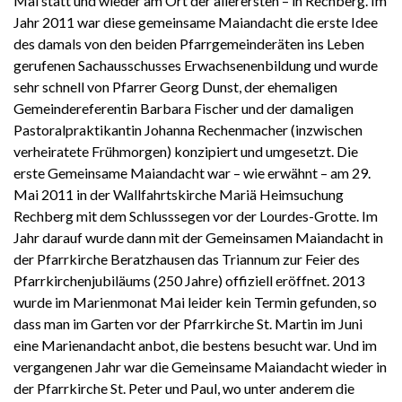
Mal statt und wieder am Ort der allerersten – in Rechberg. Im
Jahr 2011 war diese gemeinsame Maiandacht die erste Idee
des damals von den beiden Pfarrgemeinderäten ins Leben
gerufenen Sachausschusses Erwachsenenbildung und wurde
sehr schnell von Pfarrer Georg Dunst, der ehemaligen
Gemeindereferentin Barbara Fischer und der damaligen
Pastoralpraktikantin Johanna Rechenmacher (inzwischen
verheiratete Frühmorgen) konzipiert und umgesetzt. Die
erste Gemeinsame Maiandacht war – wie erwähnt – am 29.
Mai 2011 in der Wallfahrtskirche Mariä Heimsuchung
Rechberg mit dem Schlusssegen vor der Lourdes-Grotte. Im
Jahr darauf wurde dann mit der Gemeinsamen Maiandacht in
der Pfarrkirche Beratzhausen das Triannum zur Feier des
Pfarrkirchenjubiläums (250 Jahre) offiziell eröffnet. 2013
wurde im Marienmonat Mai leider kein Termin gefunden, so
dass man im Garten vor der Pfarrkirche St. Martin im Juni
eine Marienandacht anbot, die bestens besucht war. Und im
vergangenen Jahr war die Gemeinsame Maiandacht wieder in
der Pfarrkirche St. Peter und Paul, wo unter anderem die