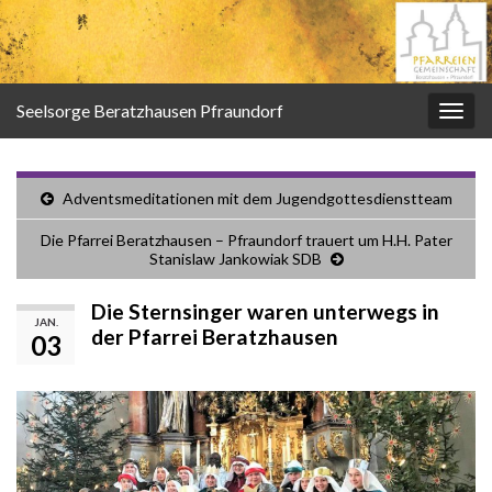
Seelsorge Beratzhausen Pfraundorf
Navi
umsc
Adventsmeditationen mit dem Jugendgottesdienstteam
Die Pfarrei Beratzhausen – Pfraundorf trauert um H.H. Pater
Stanislaw Jankowiak SDB
Die Sternsinger waren unterwegs in
JAN.
der Pfarrei Beratzhausen
03