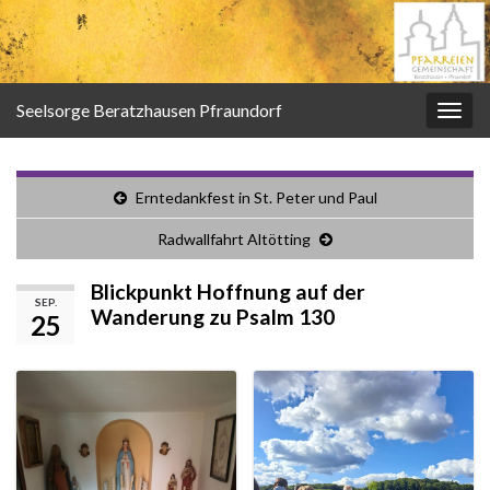
Seelsorge Beratzhausen Pfraundorf
Navi
umsc
Erntedankfest in St. Peter und Paul
Radwallfahrt Altötting
Blickpunkt Hoffnung auf der
SEP.
Wanderung zu Psalm 130
25