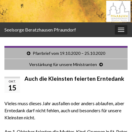
Seelsorge Beratzhausen Pfraundorf
Navi
umsc
Pfarrbrief vom 19.10.2020 – 25.10.2020
Verstärkung für unsere Ministranten
Auch die Kleinsten feierten Erntedank
OKT.
15
Vieles muss dieses Jahr ausfallen oder anders ablaufen, aber
Erntedank darf nicht fehlen, auch und besonders für unsere
Kleinsten nicht.
Am 1. Oktober feierten die Mutter-Kind-Gruppen in St. Peter