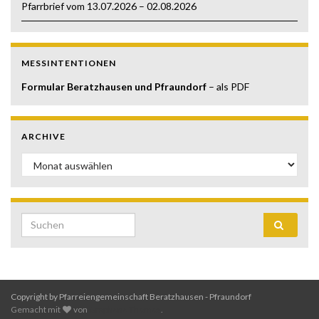
Pfarrbrief vom 13.07.2026 – 02.08.2026
MESSINTENTIONEN
Formular Beratzhausen und Pfraundorf
– als PDF
ARCHIVE
Archive
Search for:
Copyright by Pfarreiengemeinschaft Beratzhausen - Pfraundorf
Gemacht mit
von
Graphene Themes
.