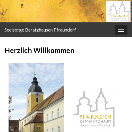
Seelsorge Beratzhausen Pfraundorf
Navi
umsc
Herzlich Willkommen