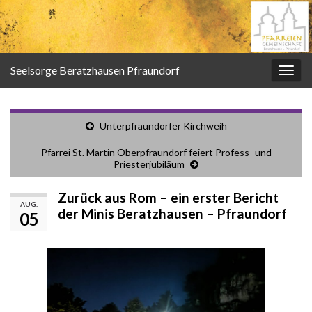
Seelsorge Beratzhausen Pfraundorf
Navi
umsc
Unterpfraundorfer Kirchweih
Pfarrei St. Martin Oberpfraundorf feiert Profess- und
Priesterjubiläum
Zurück aus Rom – ein erster Bericht
AUG.
der Minis Beratzhausen – Pfraundorf
05