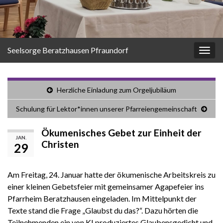
Seelsorge Beratzhausen Pfraundorf
Navi
umsc
Herzliche Einladung zum Orgeljubiläum
Schulung für Lektor*innen unserer Pfarreiengemeinschaft
Ökumenisches Gebet zur Einheit der
JAN.
Christen
29
Am Freitag, 24. Januar hatte der ökumenische Arbeitskreis zu
einer kleinen Gebetsfeier mit gemeinsamer Agapefeier ins
Pfarrheim Beratzhausen eingeladen. Im Mittelpunkt der
Texte stand die Frage „Glaubst du das?“. Dazu hörten die
Teilnehmenden ein von KI produziertes Glaubensgedicht und