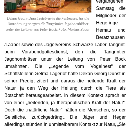
vergangenen
Samstag die
Mitglieder der
Dekan Georg Dunst zelebrierte die Festmesse, für die
Hegeringe
Umrahmung sorgten die Tangrintler Jagdhornbläser
unter der Leitung von Peter Bock. Foto: Markus Bauer
Hemau und
Beratzhausen
/Laaber sowie des Jägervereins Schwarze Laber-Tangrintl
beim Vorabendgottesdienst, den die Tangrintler
Jagdhornbläser unter der Leitung von Peter Bock
umrahmten
. Die „Legende vom Vogelnest“ der
Schriftstellerin Selma Lagerlöf hatte Dekan Georg Dunst in
seiner Predigt zitiert und daraus die heilende Kraft der
Natur, ja den Weg der Heilung durch die Tiere als
Botschaft herausgearbeitet. In diesem Kontext sprach er
von einer „heilenden, ja therapeutischen Kraft der Natur“.
Doch die „natürliche Natur“ hätten die Menschen, so der
Geistliche, zurückgedrängt. Die Jäger und Heger
allerdings stünden in unmittelbarem Kontakt zur Natur, „Sie