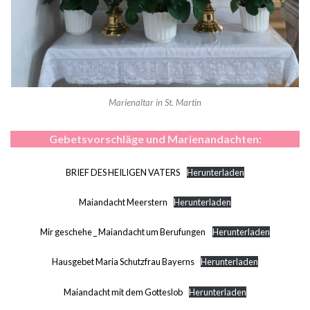
Marienaltar in St. Martin
Gebetsvorschläge und Marienandachten:
BRIEF DES HEILIGEN VATERS
Herunterladen
Maiandacht Meerstern
Herunterladen
Mir geschehe _ Maiandacht um Berufungen
Herunterladen
Hausgebet Maria Schutzfrau Bayerns
Herunterladen
Maiandacht mit dem Gotteslob
Herunterladen