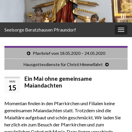
Seelsorge Beratzhausen Pfraundorf
Navi
umsc
Pfarrbrief vom 18.05.2020 – 24.05.2020
Hausgottesdienste für Christi Himmelfahrt
Ein Mai ohne gemeinsame
MAI
Maiandachten
15
Momentan finden in den Pfarrkirchen und Filialen keine
gemeinsamen Maiandachten statt. Trotzdem sind die
Maialtäre aufgebaut und schön geschmückt. Wir laden Sie
herzlich ein zum Besuch der Pfarrkirchen und zum
persönlichen Gebet mit Maria. Dazu liegen verschiede